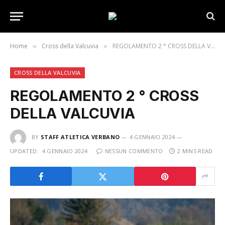
Home
Cross della Valcuvia
REGOLAMENTO 2 ° CROSS DELLA VALCUVIA
»
»
CROSS DELLA VALCUVIA
REGOLAMENTO 2 ° CROSS
DELLA VALCUVIA
BY
STAFF ATLETICA VERBANO
4 GENNAIO 2024
UPDATED:
4 GENNAIO 2024
NESSUN COMMENTO
2 MINS READ