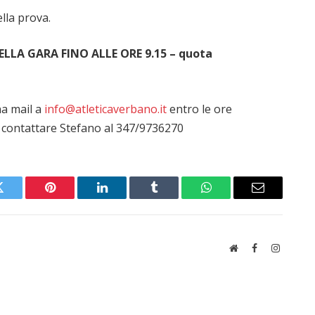
ella prova.
DELLA GARA FINO ALLE ORE 9.15 – quota
na mail a
info@atleticaverbano.it
entro le ore
 contattare Stefano al 347/9736270
Twitter
Pinterest
LinkedIn
Tumblr
WhatsApp
Email
Website
Facebook
Instagra