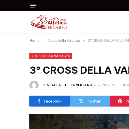
Home
Cross della Valcuvia
3° CROSS DELLA VALCUVIA 
»
»
CROSS DELLA VALCUVIA
3° CROSS DELLA VAL
BY
STAFF ATLETICA VERBANO
27 NOVEMBRE 2024
Facebook
Twitter
P