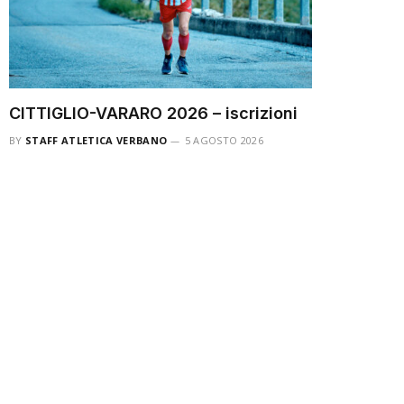
CITTIGLIO-VARARO 2026 – iscrizioni
BY
STAFF ATLETICA VERBANO
5 AGOSTO 2026
52^ EDIZIONE TROFEO MAURO e SEVERINO
TRAVERSI a.m. Domenica 30 agosto 2026
ISCRIZIONE GARA AGONISTICA…
CITTIGLIO-VARARO 2026 – il
programma
5 AGOSTO 2026
CITTIGLIO-VARARO 2026 –
camminata da Cittiglio a
Vararo