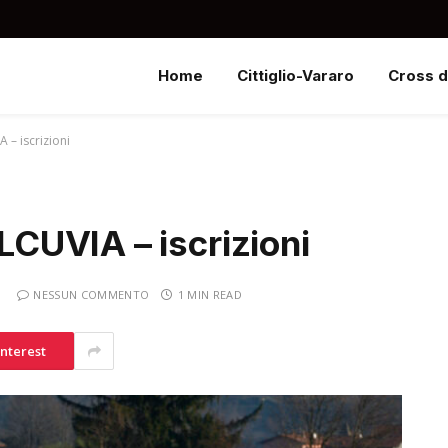
Home
Cittiglio-Vararo
Cross d
– iscrizioni
CUVIA – iscrizioni
NESSUN COMMENTO
1 MIN READ
interest